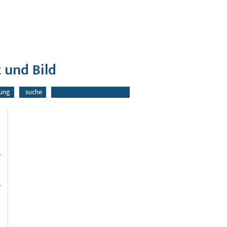
 und Bild
lung
suche