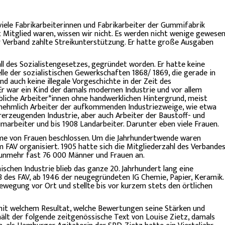
iele Fabrikarbeiterinnen und Fabrikarbeiter der Gummifabrik
Mitglied waren, wissen wir nicht. Es werden nicht wenige gewese
der Verband zahlte Streikunterstützung. Er hatte große Ausgaben
ll des Sozialistengesetzes, gegründet worden. Er hatte keine
le der sozialistischen Gewerkschaften 1868/ 1869, die gerade in
d auch keine illegale Vorgeschichte in der Zeit des
 Er war ein Kind der damals modernen Industrie und vor allem
liche Arbeiter*innen ohne handwerklichen Hintergrund, meist
ornehmlich Arbeiter der aufkommenden Industriezweige, wie etwa
erzeugenden Industrie, aber auch Arbeiter der Baustoff- und
marbeiter und bis 1908 Landarbeiter. Darunter eben viele Frauen.
me von Frauen beschlossen. Um die Jahrhundertwende waren
m FAV organisiert. 1905 hatte sich die Mitgliederzahl des Verbande
nunmehr fast 76 000 Männer und Frauen an.
chen Industrie blieb das ganze 20. Jahrhundert lang eine
3 des FAV, ab 1946 der neugegründeten IG Chemie, Papier, Keramik.
wegung vor Ort und stellte bis vor kurzem stets den örtlichen
 mit welchem Resultat, welche Bewertungen seine Stärken und
hält der folgende zeitgenössische Text von Louise Zietz, damals