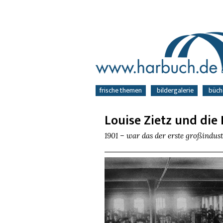
navigation
frische themen
bildergalerie
büch
überspringen
Louise Zietz und di
1901 – war das der erste großindus