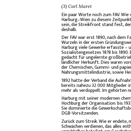
(3) Carl Maret
Ein paar Worte noch zum FAV. Wie v
Harburg–Wien zu diesem Zeitpunkt 
sein, die Streikfront stand fest, 
deshalb.
Der FAV war erst 1890, nach dem Fa
Wurzeln in der ersten Gründungswel
Harburg viele Gewerke erfasste – un
Sozialistengesetzes 1878 bis 1890.
gedacht für ungelernte großbetrieb
ländlicher Herkunft. Dies waren v
der Chemischen, Gummi- und papier
Nahrungsmittelindustrie, sowie Hei
1892 hatte der Verband die Aufnah
bereits nahezu 32 000 Mitglieder i
mehr als verdoppelt. Im gehörten 
Harburg mit seiner modernen chemis
Hochburg der Organisation: bis 193
Sie dominierte die Gewerkschaftsbe
DGB-Vorsitzenden.
Zurück zum Streik. Wie er endete,
Schwächen verdienen, das alles ent