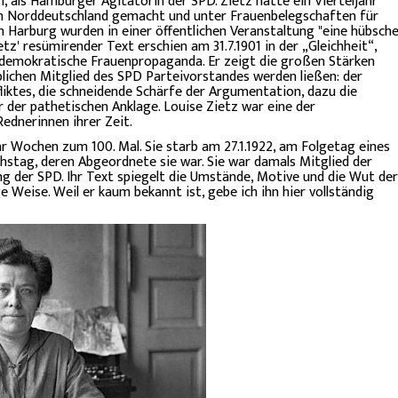
, als Hamburger Agitatorin der SPD. Zietz hatte ein Vierteljahr
ch Norddeutschland gemacht und unter Frauenbelegschaften für
n Harburg wurden in einer öffentlichen Veranstaltung "eine hübsch
tz' resümirender Text erschien am 31.7.1901 in der „Gleichheit“,
aldemokratische Frauenpropaganda. Er zeigt die großen Stärken
blichen Mitglied des SPD Parteivorstandes werden ließen: der
iktes, die schneidende Schärfe der Argumentation, dazu die
 der pathetischen Anklage. Louise Zietz war eine der
ednerinnen ihrer Zeit.
ar Wochen zum 100. Mal. Sie starb am 27.1.1922, am Folgetag eines
stag, deren Abgeordnete sie war. Sie war damals Mitglied der
ng der SPD. Ihr Text spiegelt die Umstände, Motive und die Wut der
e Weise. Weil er kaum bekannt ist, gebe ich ihn hier vollständig