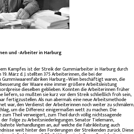
nen und -Arbeiter in Harburg
em Kampfes ist der Streik der Gummiarbeiter in Harburg durch
9. März d. J. stellten 375 Arbeiterinnen, die bei der
en Gummiwaarenfabriken Harburg–Wien beschäftigt waren, die
erbesserung der Waare eine immer größere Arbeitsleistung
rdpreise dieselben geblieben. Konnten die Arbeiterinnen früher
 liefern, so mußten sie kurz vor dem Streik schließlich froh sein,
ar fertigzustellen. Als nun abermals eine neue Arbeitsmethode
gnet war, den Verdienst der Arbeiterinnen noch weiter zu schmälern
chlag, um die Differenz einigermaßen wett zu machen. Die
zum Theil verweigert, zum Theil durch völlig nichtssagende
 der Folge zu Arbeitsniederlegungen. Senator Tielemann,
bahnte Verhandlungen an, auf welche die Fabrikleitung auch
ändnisse weit hinter den Forderungen der Streikenden zurück. Diese