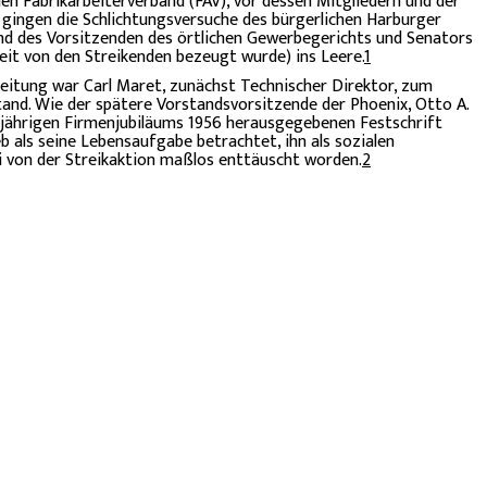
n Fabrikarbeiterverband (FAV), vor dessen Mitgliedern und der
 gingen die Schlichtungsversuche des bürgerlichen Harburger
nd des Vorsitzenden des örtlichen Gewerbegerichts und Senators
keit von den Streikenden bezeugt wurde) ins Leere.
1
leitung war Carl Maret, zunächst Technischer Direktor, zum
stand. Wie der spätere Vorstandsvorsitzende der Phoenix, Otto A.
00jährigen Firmenjubiläums 1956 herausgegebenen Festschrift
b als seine Lebensaufgabe betrachtet, ihn als sozialen
i von der Streikaktion maßlos enttäuscht worden.
2