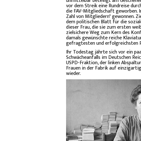
unmittelbar beteiligt am Geschehen
vor dem Streik eine Rundreise dur
die FAV-Mitgliedschaft geworben. I
Zahl von Mitgliedern" gewonnen. Zie
dem politischen Blatt für die sozi
dieser Frau, die sie zum ersten wei
zielsichere Weg zum Kern des Konfl
damals gewünschte reiche Klaviatur
gefragtesten und erfolgreichsten R
Ihr Todestag jährte sich vor ein pa
Schwächeanfalls im Deutschen Reich
USPD-Fraktion, der linken Abspaltu
Frauen in der Fabrik auf einzigartig
wieder.